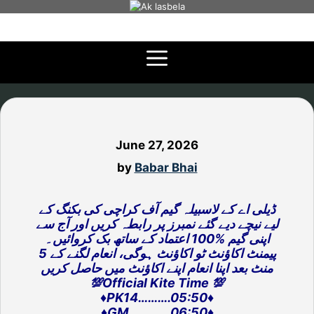
Skip
to
content
June 27, 2026
by
Babar Bhai
ڈیلی اے کے لاسبیلہ گیم آف کراچی کی بکنگ کے
لیے نیچے دیے گئے نمبرز پر رابطہ کریں اور آج سے
اپنی گیم %100 اعتماد کے ساتھ بک کروائیں۔
پیمنٹ اکاؤنٹ ٹو اکاؤنٹ ہوگی، انعام لگنے کے 5
منٹ بعد اپنا انعام اپنے اکاؤنٹ میں حاصل کریں
💯Official Kite Time 💯
♦️PK14……….05:50♦️
♦️GM………….06:50♦️