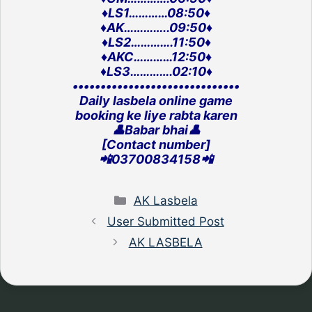
♦️LS1…………08:50♦️
♦️AK…………..09:50♦️
♦️LS2………….11:50♦️
♦️AKC…………12:50♦️
♦️LS3………….02:10♦️
‎••••••••••••••••••••••••••••••
Daily lasbela online game
‎booking ke liye rabta karen
👤Babar bhai👤
[Contact number]
‎📲03700834158📲
Categories
AK Lasbela
User Submitted Post
AK LASBELA