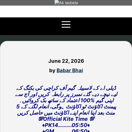
Skip
to
content
June 22, 2026
by
Babar Bhai
ڈیلی اے کے لاسبیلہ گیم آف کراچی کی بکنگ کے
لیے نیچے دیے گئے نمبرز پر رابطہ کریں اور آج سے
اپنی گیم %100 اعتماد کے ساتھ بک کروائیں۔
پیمنٹ اکاؤنٹ ٹو اکاؤنٹ ہوگی، انعام لگنے کے 5
منٹ بعد اپنا انعام اپنے اکاؤنٹ میں حاصل کریں
💯Official Kite Time 💯
♦️PK14……….05:50♦️
♦️GM………….06:50♦️