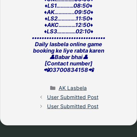
♦️LS1…………08:50♦️
♦️AK…………..09:50♦️
♦️LS2………….11:50♦️
♦️AKC…………12:50♦️
♦️LS3………….02:10♦️
‎••••••••••••••••••••••••••••••
Daily lasbela online game
‎booking ke liye rabta karen
👤Babar bhai👤
[Contact number]
‎📲03700834158📲
Categories
AK Lasbela
User Submitted Post
User Submitted Post