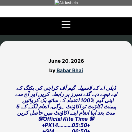
Skip
to
content
June 20, 2026
by
Babar Bhai
ڈیلی اے کے لاسبیلہ گیم آف کراچی کی بکنگ کے
لیے نیچے دیے گئے نمبرز پر رابطہ کریں اور آج سے
اپنی گیم %100 اعتماد کے ساتھ بک کروائیں۔
پیمنٹ اکاؤنٹ ٹو اکاؤنٹ ہوگی، انعام لگنے کے 5
منٹ بعد اپنا انعام اپنے اکاؤنٹ میں حاصل کریں
💯Official Kite Time 💯
♦️PK14……….05:50♦️
♦️GM………….06:50♦️