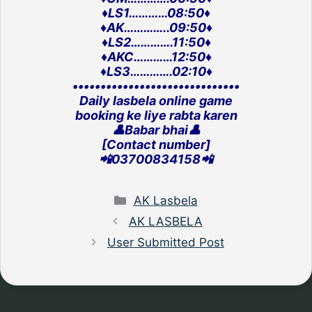
♦️LS1…………08:50♦️
♦️AK…………..09:50♦️
♦️LS2………….11:50♦️
♦️AKC…………12:50♦️
♦️LS3………….02:10♦️
‎••••••••••••••••••••••••••••••
Daily lasbela online game
‎booking ke liye rabta karen
👤Babar bhai👤
[Contact number]
‎📲03700834158📲
Categories
AK Lasbela
AK LASBELA
User Submitted Post